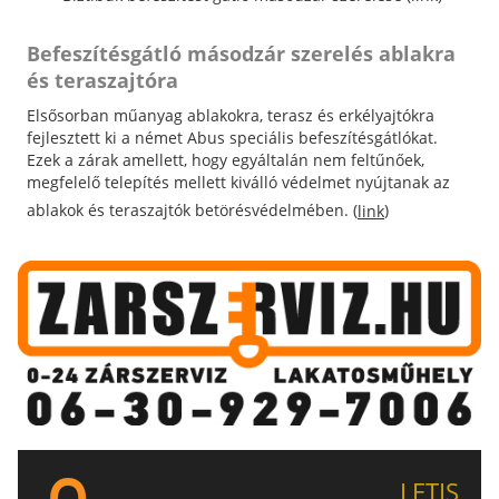
Befeszítésgátló másodzár szerelés ablakra
és teraszajtóra
Elsősorban műanyag ablakokra, terasz és erkélyajtókra
fejlesztett ki a német Abus speciális befeszítésgátlókat.
Ezek a zárak amellett, hogy egyáltalán nem feltűnőek,
megfelelő telepítés mellett kiválló védelmet nyújtanak az
ablakok és teraszajtók betörésvédelmében. (
)
link
LETIS