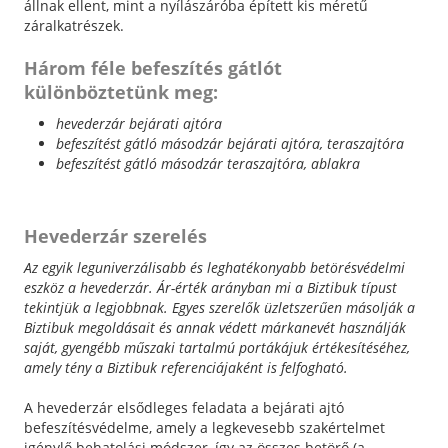
állnak ellent, mint a nyílászáróba épített kis méretű
záralkatrészek.
Három féle befeszítés gátlót
különböztetünk meg:
hevederzár bejárati ajtóra
befeszítést gátló másodzár bejárati ajtóra, teraszajtóra
befeszítést gátló másodzár teraszajtóra, ablakra
Hevederzár szerelés
Az egyik leguniverzálisabb és leghatékonyabb betörésvédelmi
eszköz a hevederzár. Ár-érték arányban mi a Biztibuk típust
tekintjük a legjobbnak. Egyes szerelők üzletszerűen másolják a
Biztibuk megoldásait és annak védett márkanevét használják
saját, gyengébb műszaki tartalmú portákájuk értékesítéséhez,
amely tény a Biztibuk referenciájaként is felfogható.
A hevederzár elsődleges feladata a bejárati ajtó
befeszítésvédelme, amely a legkevesebb szakértelmet
igénylő behatolási módszer, így az összes betörő (a