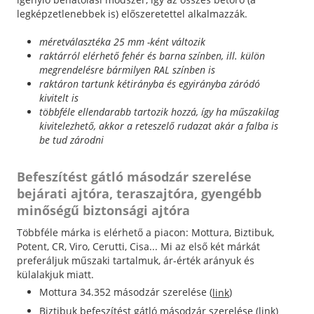
legképzetlenebbek is) előszeretettel alkalmazzák.
méretválasztéka 25 mm -ként változik
raktárról elérhető fehér és barna színben, ill. külön
megrendelésre bármilyen RAL színben is
raktáron tartunk kétirányba és egyirányba záródó
kivitelt is
többféle ellendarabb tartozik hozzá, így ha műszakilag
kivitelezhető, akkor a reteszelő rudazat akár a falba is
be tud zárodni
Befeszítést gátló másodzár szerelése
bejárati ajtóra, teraszajtóra, gyengébb
minőségű biztonsági ajtóra
Többféle márka is elérhető a piacon: Mottura, Biztibuk,
Potent, CR, Viro, Cerutti, Cisa... Mi az első két márkát
preferáljuk műszaki tartalmuk, ár-érték arányuk és
külalakjuk miatt.
Mottura 34.352 másodzár szerelése (
)
link
Biztibuk befeszítést gátló másodzár szerelése (link)