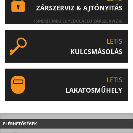
ZÁRSZERVIZ & AJTÓNYITÁS
ISMERJE MEG EGYEDÜLÁLLÓ ZÁRSZERVIZ &
AJTÓNYITÁS SZOLGÁLTATÁSUNKAT!
LETIS
KULCSMÁSOLÁS
EGYEDI ÉS SPECIÁLIS KULCSOK MÁSOLÁSA, CSAK A
LETIS-NÉL!
LETIS
LAKATOSMŰHELY
AJÁNLJUK FIGYELMÉBE LAKATOSMŰHELYÜNK
TERMÉKEIT IS!
ELÉRHETŐSÉGEK