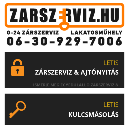
LETIS
ZÁRSZERVIZ & AJTÓNYITÁS
ISMERJE MEG EGYEDÜLÁLLÓ ZÁRSZERVIZ &
AJTÓNYITÁS SZOLGÁLTATÁSUNKAT!
LETIS
KULCSMÁSOLÁS
EGYEDI ÉS SPECIÁLIS KULCSOK MÁSOLÁSA, CSAK A