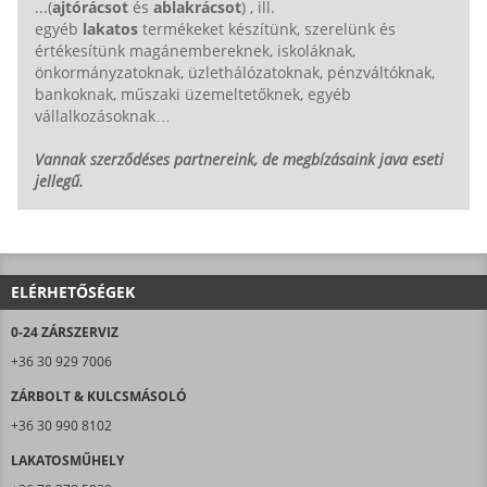
...(
ajtórácsot
és
ablakrácsot
) , ill.
egyéb
lakatos
termékeket készítünk, szerelünk és
értékesítünk magánembereknek, iskoláknak,
önkormányzatoknak, üzlethálózatoknak, pénzváltóknak,
bankoknak, műszaki üzemeltetőknek, egyéb
vállalkozásoknak…
Vannak szerződéses partnereink, de megbízásaink java eseti
jellegű.
ELÉRHETŐSÉGEK
0-24 ZÁRSZERVIZ
+36 30 929 7006
ZÁRBOLT & KULCSMÁSOLÓ
+36 30 990 8102
LAKATOSMŰHELY