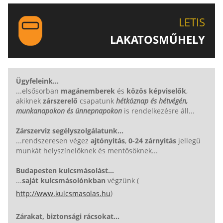
LETIS-NÉL!
LETIS
LAKATOSMŰHELY
AJÁNLJUK FIGYELMÉBE LAKATOSMŰHELYÜNK
TERMÉKEIT IS!
Ügyfeleink...
...elsősorban
magánemberek
és
közös képviselők
,
akiknek
zárszerelő
csapatunk
hétköznap és hétvégén,
munkanapokon és ünnepnapokon
is rendelkezésre áll...
Zárszerviz segélyszolgálatunk...
...rendszeresen végez
ajtónyitás
,
0-24 zárnyitás
jellegű
munkát helyszínelőknek és mentősöknek...
Budapesten kulcsmásolást...
...
saját kulcsmásolónkban
végzünk (
)
http://www.kulcsmasolas.hu
Zárakat, biztonsági rácsokat...