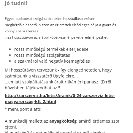
Jó tudni!
Egyes budapesti szolgáltatók üzleti hozzáállása erősen
megkérdőjelezhető, hiszen az érintettek elsődleges célja a gyors és
könnyű pénzszerzés...
...ez hosszútávon az alábbi következményeket eredményezheti:
rossz minőségű termékek elterjedése
rossz minőségű szolgáltatás
a szakmáról való negatív közmegítélés
Mi hosszútávon tervezünk - így elengedhetetlen, hogy
számítsunk a visszatérő Ügyfelekre...
...emiatt szolgáltatásunk árait ritkán éri panasz. (Erről
bővebben tájékozódhat az
"
http://zarszerviz.hu/letis/Araink/0-24-zarszerviz_letis-
magyarorszag-kft_2.html
"
menüpont alatt!)
A munkadíj mellett az
anyagköltség
, amiről érdemes szót
ejteni.
Jó minőségű és optimális biztonsági szintű zárakat