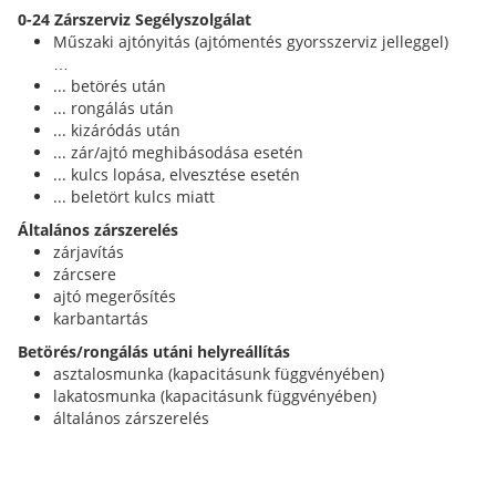
0-24 Zárszerviz Segélyszolgálat
Műszaki ajtónyitás (ajtómentés gyorsszerviz jelleggel)
…
... betörés után
... rongálás után
... kizáródás után
... zár/ajtó meghibásodása esetén
... kulcs lopása, elvesztése esetén
... beletört kulcs miatt
Általános zárszerelés
zárjavítás
zárcsere
ajtó megerősítés
karbantartás
Betörés/rongálás utáni helyreállítás
asztalosmunka (kapacitásunk függvényében)
lakatosmunka (kapacitásunk függvényében)
általános zárszerelés