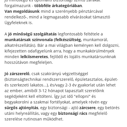
forgalmazunk -
többféle árkategóriában
.
Van megoldásunk
mind a szerényebb pénztárcával
rendelkező-, mind a legmagasabb elvárásokat támasztó
Ügyfeleknek is.
A
jó minőségű szolgáltatás
legfontosabb feltétele a
munkatársak színvonala (felkészültség,
munkamorál,
alkatrészellátás). Bár a mai világban keményen kell dolgozni,
kifejezetten odafigyelünk arra, hogy a munkakörülmények
minden
lelkiismeretes
, fejlődő és lojális munkatársunknak
hosszútávon megfeleljen.
Jó zárszerelő
, csak szakirányú végzettséggel
(biztonságtechnikai rendszerszerelő, épületasztalos, épület-
és szerkezeti lakatos...), és/vagy 2-3 év gyakorlat után lehet
az ember, amiből 3-12 hónapot tapasztalt szerelőink
segédjeként kell eltölteni. Így jut idő "ellopni" és
begyakorolni a szakmai fortélyokat, amelyek révén egy
sürgős ajtónyitás
, egy biztonsági - ajtó
zárcsere
, egy betörés
utáni helyreállítás, vagy egy
biztonsági rács
megfelelő
szerelése rutinosan működhet.