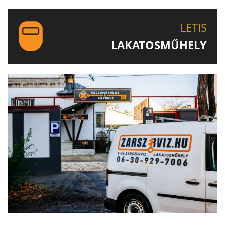
EGYEDI ÉS SPECIÁLIS KULCSOK MÁSOLÁSA, CSAK A
LETIS-NÉL!
LETIS
LAKATOSMŰHELY
AJÁNLJUK FIGYELMÉBE LAKATOSMŰHELYÜNK
TERMÉKEIT IS!