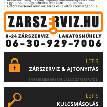
Egyéb biztonságtechnikai feladatok megoldása.
Betörésvédelmi munkák záras és lakatos szemszögből is.
LETIS
ZÁRSZERVIZ & AJTÓNYITÁS
ISMERJE MEG EGYEDÜLÁLLÓ ZÁRSZERVIZ &
AJTÓNYITÁS SZOLGÁLTATÁSUNKAT!
LETIS
KULCSMÁSOLÁS