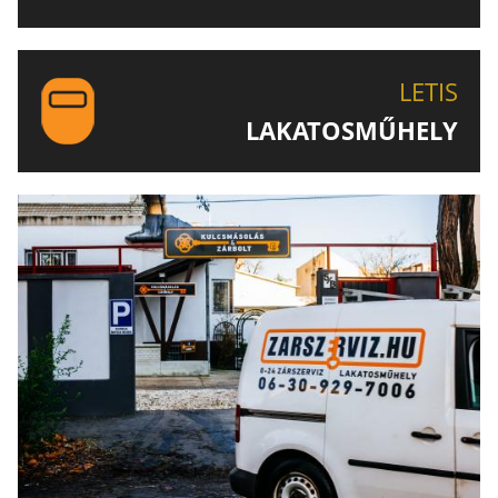
EGYEDI ÉS SPECIÁLIS KULCSOK MÁSOLÁSA, CSAK A
LETIS-NÉL!
LETIS
LAKATOSMŰHELY
AJÁNLJUK FIGYELMÉBE LAKATOSMŰHELYÜNK
TERMÉKEIT IS!