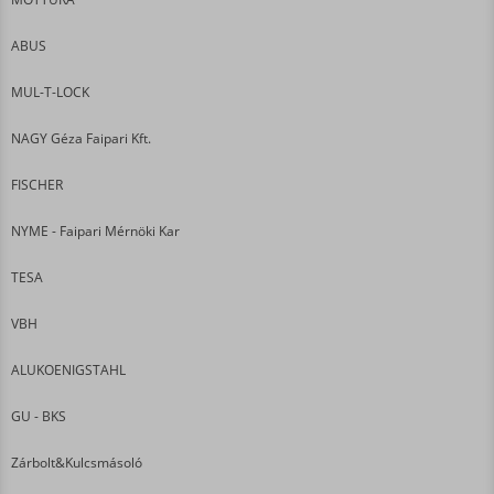
ABUS
MUL-T-LOCK
NAGY Géza Faipari Kft.
FISCHER
NYME - Faipari Mérnöki Kar
TESA
VBH
ALUKOENIGSTAHL
GU - BKS
Zárbolt&Kulcsmásoló