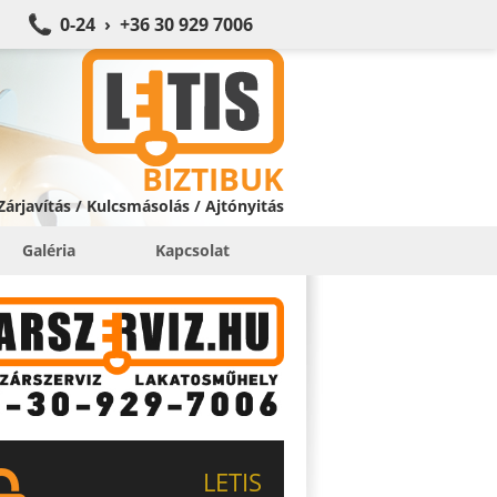
0-24 › +36 30 929 7006
BIZTIBUK
 Zárjavítás / Kulcsmásolás / Ajtónyitás
Galéria
Kapcsolat
LETIS