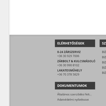
ELÉRHETŐSÉGEK
SZ
0-24 ZÁRSZERVIZ
+36 30 929 7006
ZÁRBOLT & KULCSMÁSOLÓ
+36 30 990 8102
LAKATOSMŰHELY
+36 70 378 5829
DOKUMENTUMOK
Általános szerződési feltételek
Adatvédelmi nyilatkozat