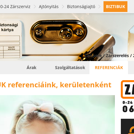
0-24 Zárszerviz
Ajtónyitás
Biztonságiajtó
BIZTIBUK
Zárcsere / Zárszerelés /
Árak
Szolgáltatások
REFERENCIÁK
K referenciáink, kerületenként