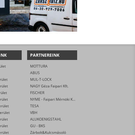
INK
PARTNEREINK
ület
MOTTURA
ABUS
rület
MUL-T-LOCK
rület
NAGY Géza Faipari Kft.
rület
FISCHER
rület
NYME - Faipari Mérnöki Kar
erület
TESA
kerület
VBH
rület
ALUKOENIGSTAHL
rület
GU - BKS
erület
Zárbolt&Kulcsmásoló