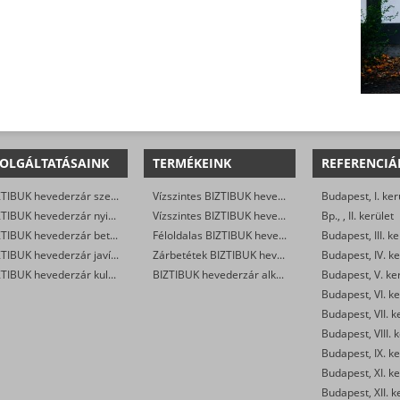
OLGÁLTATÁSAINK
TERMÉKEINK
REFERENCIÁ
BIZTIBUK hevederzár szerelés
Vízszintes BIZTIBUK hevederzár egyszárnyú ajtóra
Budapest, I. ker
BIZTIBUK hevederzár nyitás
Vízszintes BIZTIBUK hevederzár kétszárnyú ajtóra
Bp., , II. kerület
BIZTIBUK hevederzár betét csere
Féloldalas BIZTIBUK hevederzár
Budapest, III. ke
BIZTIBUK hevederzár javítás
Zárbetétek BIZTIBUK hevederzárba
Budapest, IV. ke
BIZTIBUK hevederzár kulcsmásolás
BIZTIBUK hevederzár alkatrészek
Budapest, V. ke
Budapest, VI. ke
Budapest, VII. k
Budapest, VIII. 
Budapest, IX. ke
Budapest, XI. ke
Budapest, XII. k