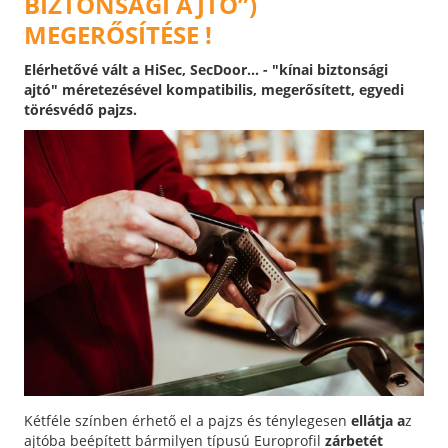
BIZTONSÁGI AJTÓ”)
MEGERŐSÍTÉSE !
Elérhetővé vált a HiSec, SecDoor... - "kínai biztonsági
ajtó" méretezésével kompatibilis, megerősített, egyedi
törésvédő pajzs.
Kétféle színben érhető el a pajzs és ténylegesen
ellátja a
z
ajtóba beépített bármilyen típusú Europrofil
zárbetét