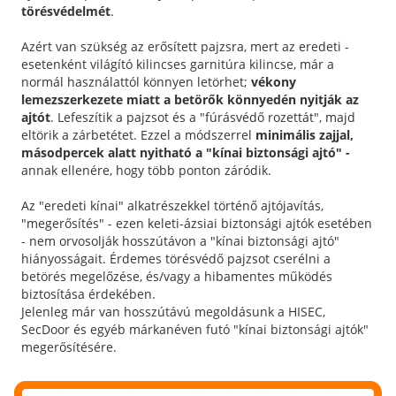
törésvédelmét
.
Azért van szükség az erősített pajzsra, mert az eredeti -
esetenként világító kilincses garnitúra kilincse, már a
normál használattól könnyen letörhet;
vékony
lemezszerkezete miatt a betörők könnyedén nyitják az
ajtót
. Lefeszítik a pajzsot és a "fúrásvédő rozettát", majd
eltörik a zárbetétet. Ezzel a módszerrel
minimális zajjal,
másodpercek alatt nyitható a "kínai biztonsági ajtó" -
annak ellenére, hogy több ponton záródik.
Az "eredeti kínai" alkatrészekkel történő ajtójavítás,
"megerősítés" - ezen keleti-ázsiai biztonsági ajtók esetében
- nem orvosolják hosszútávon a "kínai biztonsági ajtó"
hiányosságait. Érdemes törésvédő pajzsot cserélni a
betörés megelőzése, és/vagy a hibamentes működés
biztosítása érdekében.
Jelenleg már van hosszútávú megoldásunk a HISEC,
SecDoor és egyéb márkanéven futó "kínai biztonsági ajtók"
megerősítésére.