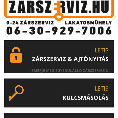
LETIS
ZÁRSZERVIZ & AJTÓNYITÁS
ISMERJE MEG EGYEDÜLÁLLÓ ZÁRSZERVIZ &
AJTÓNYITÁS SZOLGÁLTATÁSUNKAT!
LETIS
KULCSMÁSOLÁS
EGYEDI ÉS SPECIÁLIS KULCSOK MÁSOLÁSA, CSAK A
LETIS-NÉL!