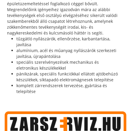
épületüzemeltetéssel foglalkozó céggel bővült.
Megrendelőink igényeihez igazodván mára az alábbi
tevékenységek első osztályú elvégzéséhez sikerült valódi
szakemberekből álló csapatot létrehoznunk, amelynek
zökkenőmentes tevékenységét irodai, kis- és
nagykereskedelmi és kulcsmásoló háttér is segíti.
tűzgátló nyílászárók, ellenőrzése, karbantartása,
javítása
alumínium, acél és műanyag nyílászárók szerkezeti
javítása, újrapántolása
speciális szerelvényezések mechanikus és
eletronikus készülékekkel
pánikzárak, speciális funkciókkal ellátott ajtóbehúzó
készülékek, síktapadó elektromágnesek telepítése
komplett zárrendszerek tervezése, gyártása és
telepítése