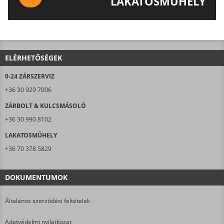
LAKATOSMŰHELY
AJÁNLJUK FIGYELMÉBE LAKATOSMŰHELYÜNK
TERMÉKEIT IS!
ELÉRHETŐSÉGEK
0-24 ZÁRSZERVIZ
+36 30 929 7006
ZÁRBOLT & KULCSMÁSOLÓ
+36 30 990 8102
LAKATOSMŰHELY
+36 70 378 5829
DOKUMENTUMOK
Általános szerződési feltételek
Adatvédelmi nyilatkozat