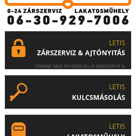
LETIS
ZÁRSZERVIZ & AJTÓNYITÁS
ISMERJE MEG EGYEDÜLÁLLÓ ZÁRSZERVIZ &
AJTÓNYITÁS SZOLGÁLTATÁSUNKAT!
LETIS
KULCSMÁSOLÁS
EGYEDI ÉS SPECIÁLIS KULCSOK MÁSOLÁSA, CSAK A
LETIS-NÉL!
LETIS