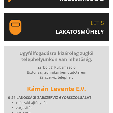
EGYEDI ÉS SPECIÁLIS KULCSOK MÁSOLÁSA, CSAK A
LETIS-NÉL!
LETIS
LAKATOSMŰHELY
AJÁNLJUK FIGYELMÉBE LAKATOSMŰHELYÜNK
TERMÉKEIT IS!
Ügyfélfogadásra kizárólag zuglói
telephelyünkön van lehetőség.
Zárbolt & Kulcsmásoló
Biztonságtechnikai bemutatóterem
Zárszerviz telephely
Kámán Levente E.V.
0-24 LAKOSSÁGI ZÁRSZERVIZ GYORSSZOLGÁLAT
műszaki ajtónyitás
zárjavítás
zárcsere