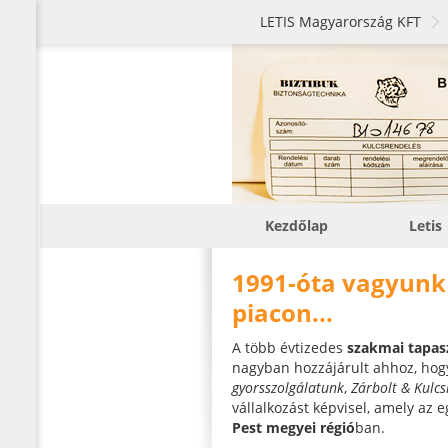
LETIS Magyarország KFT
Kezdőlap
Letis
1991-óta vagyunk j
piacon...
A több évtizedes
szakmai tapas
nagyban hozzájárult ahhoz, ho
gyorsszolgálatunk
,
Zárbolt & Kulcsm
vállalkozást képvisel, amely az 
Pest megyei régió
ban.