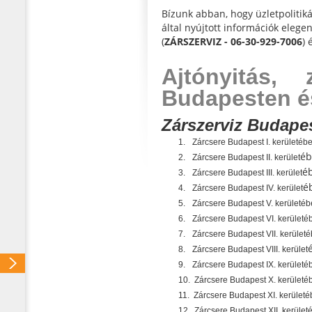
Bízunk abban, hogy üzletpolitiká
által nyújtott információk eleg
(
ZÁRSZERVIZ - 06-30-929-7006
) 
Ajtónyitás, 
Budapesten é
Zárszerviz Budapest
1.
Zárcsere Budapest I. kerületéb
éb
2.
Zárcsere Budapest II. kerület
é
3.
Zárcsere Budapest III. kerület
é
4.
Zárcsere Budapest IV. kerület
5.
Zárcsere Budapest V. kerületé
6.
Zárcsere Budapest VI. kerületé
7.
Zárcsere Budapest VII. kerület
8.
Zárcsere Budapest VIII. kerület
9.
Zárcsere Budapest IX. kerületé
10.
Zárcsere Budapest X. kerületé
11.
Zárcsere Budapest XI. kerület
12.
Zárcsere Budapest XII. kerület