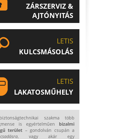
ZÁRSZERVIZ &
AJTÓNYITÁS
ISMERJE MEG EGYEDÜLÁLLÓ
ZÁRSZERVIZ & AJTÓNYITÁS
LETIS
SZOLGÁLTATÁSUNKAT!
KULCSMÁSOLÁS
EGYEDI ÉS SPECIÁLIS KULCSOK
MÁSOLÁSA, CSAK A LETIS-NÉL!
LETIS
LAKATOSMŰHELY
AJÁNLJUK FIGYELMÉBE
KATOSMŰHELYÜNK TERMÉKEIT IS!
iztonságtechnikai szakma több
gmense is egyértelműen
bizalmi
egű terület
– gondolván csupán a
ácsadásra
, vagy akár egy