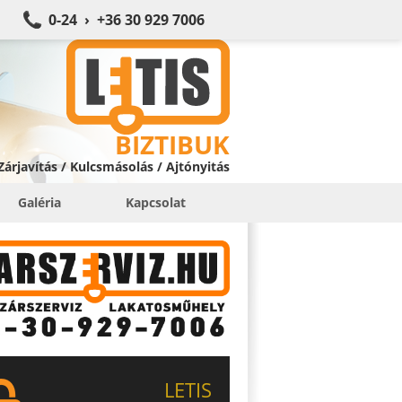
0-24 › +36 30 929 7006
BIZTIBUK
 Zárjavítás / Kulcsmásolás / Ajtónyitás
Galéria
Kapcsolat
LETIS