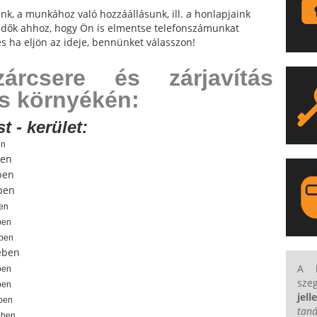
nk, a munkához való hozzáállásunk, ill. a honlapjaink
endők ahhoz, hogy Ön is elmentse telefonszámunkat
és ha eljön az ideje, bennünket válasszon!
zárcsere és zárjavítás
s környékén:
 - kerület:
en
en
ben
ben
ben
ben
ében
ében
LA
A b
ben
sze
ben
jell
ében
tan
ében