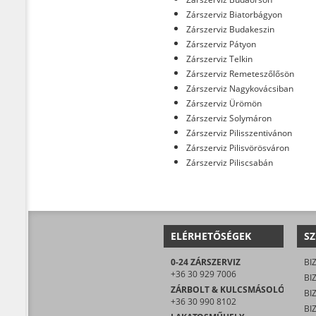
Zárszerviz Biatorbágyon
Zárszerviz Budakeszin
Zárszerviz Pátyon
Zárszerviz Telkin
Zárszerviz Remeteszőlősön
Zárszerviz Nagykovácsiban
Zárszerviz Ürömön
Zárszerviz Solymáron
Zárszerviz Pilisszentivánon
Zárszerviz Pilisvörösváron
Zárszerviz Piliscsabán
ELÉRHETŐSÉGEK
SZ
0-24 ZÁRSZERVIZ
+36 30 929 7006
ZÁRBOLT & KULCSMÁSOLÓ
+36 30 990 8102