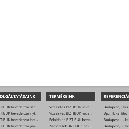
OLGÁLTATÁSAINK
TERMÉKEINK
REFERENCIÁ
BIZTIBUK hevederzár szerelés
Vízszintes BIZTIBUK hevederzár egyszárnyú ajtóra
Budapest, I. ker
BIZTIBUK hevederzár nyitás
Vízszintes BIZTIBUK hevederzár kétszárnyú ajtóra
Bp., , II. kerület
BIZTIBUK hevederzár betét csere
Féloldalas BIZTIBUK hevederzár
Budapest, III. ke
BIZTIBUK hevederzár javítás
Zárbetétek BIZTIBUK hevederzárba
Budapest, IV. ke