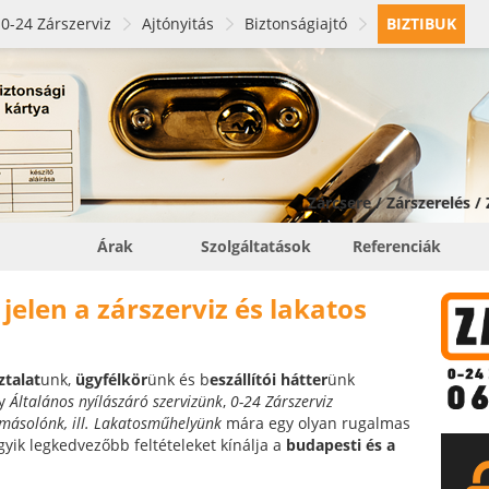
0-24 Zárszerviz
Ajtónyitás
Biztonságiajtó
BIZTIBUK
Zárcsere / Zárszerelés /
Árak
Szolgáltatások
Referenciák
elen a zárszerviz és lakatos
ztalat
unk,
ügyfélkör
ünk és b
eszállítói hátter
ünk
gy
Általános nyílászáró szervizünk
,
0-24 Zárszerviz
ásolónk, ill.
Lakatosműhelyünk
mára egy olyan rugalmas
egyik legkedvezőbb feltételeket kínálja a
budapesti és a