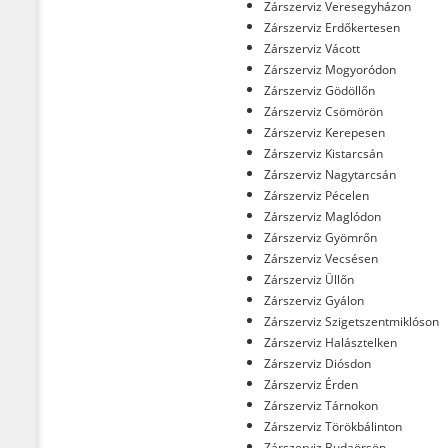
Zárszerviz Veresegyházon
Zárszerviz Erdőkertesen
Zárszerviz Vácott
Zárszerviz Mogyoródon
Zárszerviz Gödöllőn
Zárszerviz Csömörön
Zárszerviz Kerepesen
Zárszerviz Kistarcsán
Zárszerviz Nagytarcsán
Zárszerviz Pécelen
Zárszerviz Maglódon
Zárszerviz Gyömrőn
Zárszerviz Vecsésen
Zárszerviz Üllőn
Zárszerviz Gyálon
Zárszerviz Szigetszentmiklóson
Zárszerviz Halásztelken
Zárszerviz Diósdon
Zárszerviz Érden
Zárszerviz Tárnokon
Zárszerviz Törökbálinton
Zárszerviz Budaörsön