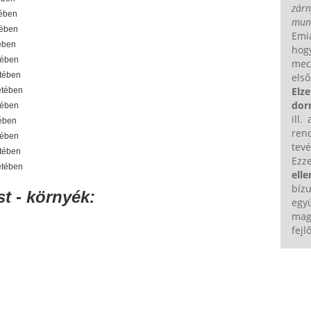
zárn
tében
mun
tében
Emi
ében
ho
tében
mec
etében
els
Elz
etében
dor
tében
ill.
tében
ren
tében
tevé
etében
Ezze
etében
elle
bíz
t - környék:
egy
m
fejl