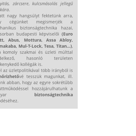
yitás, zárcsere
,
kulcsmásolás jellegű
kára
.
att nagy hangsúlyt fektetünk arra,
gy cégünket megismerjék a
hanikus biztonságtechnika hazai,
ősorban budapesti képviselői
(Euro
ett,
Abus, Mottura, Assa Abloy,
makaba, Mul-T-Lock,
Tesa, Titan...
)
,
 a komoly szakmai és üzleti múlttal
delkező, hasonló területen
kenykedő kollégák is.
l az üzletpolitikával több irányból is
nőrizhető
vé tesszük magunkat, ill.
unk abban, hogy az egyre sokrétűbb
üttműködéssel hozzájárulhatunk a
agyar
biztonságtechnika
ődéséhez.