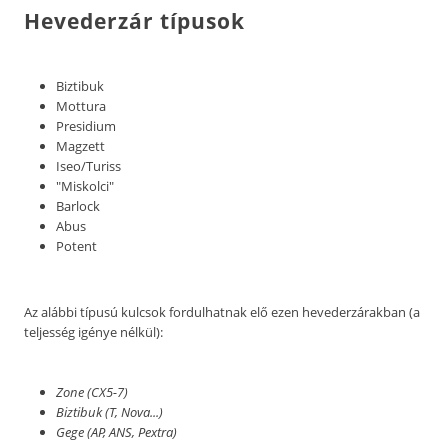
Hevederzár típusok
Biztibuk
Mottura
Presidium
Magzett
Iseo/Turiss
"Miskolci"
Barlock
Abus
Potent
Az alábbi típusú kulcsok fordulhatnak elő ezen hevederzárakban (a
teljesség igénye nélkül):
Zone (CX5-7)
Biztibuk (T, Nova...)
Gege (AP, ANS, Pextra)