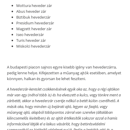
Mottura heveder zár
Abus heveder zár
Biztibuk hevederzár
Presidium hevederzár
Magzett heveder zár
Iseo hevederzár
Turis heveder zár
Miskolci hevederzár
A budapesti piacon sajnos egyre kisebb igény van hevederzárra,
pedig lenne helye. Kifejezetten a műanyag ajtók esetében, amelyet
könnyen, halkan és gyorsan be lehet feszíteni.
A hevederzár-kereslet csökkenésének egyik oka az, hogy a régi ajtókon
már van egy (néhol több is) és ha elveszett a kulcs, vagy tönkre ment a
zárbetét, akkor a hevederzár cseréje nélkül a betét külön cserélhető. A
másik oka, hogy minden új bejárati ajtó, legyen az faajtó, vagy
műanyag ajtó, alapból többpontos zárral van szerelve (általában
kilincsemelős kivitelben) és az ajtót értékesítők sokszor azzal a hamis
információval látják el a laikus vásárlót, hogy betörésvédelmi
szempontból az kielégítő védelmet nyújt. Pedig a legtöbb ajtó és a