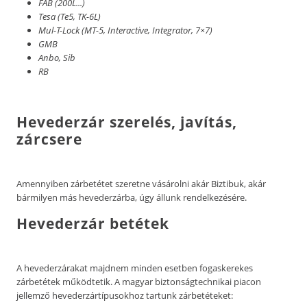
FAB (200L...)
Tesa (Te5, TK-6L)
Mul-T-Lock (MT-5, Interactive, Integrator, 7×7)
GMB
Anbo, Sib
RB
Hevederzár szerelés, javítás,
zárcsere
Amennyiben zárbetétet szeretne vásárolni akár Biztibuk, akár
bármilyen más hevederzárba, úgy állunk rendelkezésére.
Hevederzár betétek
A hevederzárakat majdnem minden esetben fogaskerekes
zárbetétek működtetik. A magyar biztonságtechnikai piacon
jellemző hevederzártípusokhoz tartunk zárbetéteket: