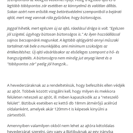
legtöbb többpontos zár esetében ez könnyelmű és valótlan állítás.
Sokan azért nem erősítik meg betörésvédelmi szempontból a bejárati
ajtót, mert meg vannak róla győződve, hogy biztonságos.
Joggal hihetik, mert egészen új az ajtó, ráadásul drága is volt. "Egészen
jól szigetel, úgyhogy biztosan biztonságos is." Az ilyen hozzáállással
sajnos becsapnánk magunkat. A legtöbb ajtógyártó annyi műszaki
tartalmat rak bele a munkájába, ami minimum szükséges az
értékesítéshez. Új ajtó vásárlásakor az elsődleges szempont a hő- és
hangszigetelés. A biztonságra nem mindig jut anyagi keret és a
"többpontos zár" pedig jól hangzik...
A hevederzáraknak az a rendeltetésük, hogy befeszítés ellen védjék
az ajtót. Többek között vizsgálni kell, hogy milyen és mekkora
felületen reteszeli az ajtót, ill. miben kapaszkodik az a "reteszelő
felület". Biztibuk esetében ez kettő db 18mm átmérőjű acélrúd
oldalanként, amelyek akár 120mm-t is képesek kinyúlni a
zártestből.
Amennyiben valamilyen okból nem lehet az ajtóra kétoldalas
hevederzárat szerelni, úgy vagy a Biztibuknak az egy irányba