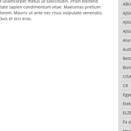
 ullamcorper metus ut sollicitudin. Proin eleifend
ABU
putate sapien condimentum vitae. Maecenas pretium
lorem. Mauris ut ante nec risus vulputate venenatis.
Ajtó
uis et orci eros.
Ajtó
Ajtó
Alu
Autó
Bet
Bizt
CIS
CR
Egy
Ele
ELZ
Fa a
Hev