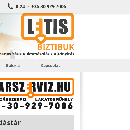
0-24 › +36 30 929 7006
BIZTIBUK
 Zárjavítás / Kulcsmásolás / Ajtónyitás
Galéria
Kapcsolat
dástár