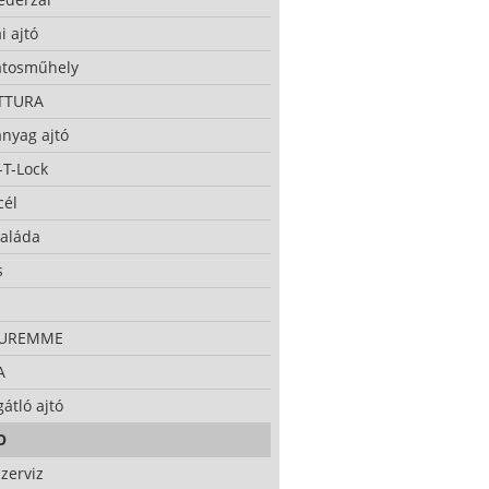
i ajtó
atosműhely
TTURA
nyag ajtó
-T-Lock
cél
taláda
s
CUREMME
A
átló ajtó
O
zerviz