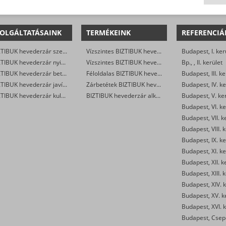
OLGÁLTATÁSAINK
TERMÉKEINK
REFERENCIÁ
BIZTIBUK hevederzár szerelés
Vízszintes BIZTIBUK hevederzár egyszárnyú ajtóra
Budapest, I. ker
BIZTIBUK hevederzár nyitás
Vízszintes BIZTIBUK hevederzár kétszárnyú ajtóra
Bp., , II. kerület
BIZTIBUK hevederzár betét csere
Féloldalas BIZTIBUK hevederzár
Budapest, III. ke
BIZTIBUK hevederzár javítás
Zárbetétek BIZTIBUK hevederzárba
Budapest, IV. ke
BIZTIBUK hevederzár kulcsmásolás
BIZTIBUK hevederzár alkatrészek
Budapest, V. ke
Budapest, VI. ke
Budapest, VII. k
Budapest, VIII. 
Budapest, IX. ke
Budapest, XI. ke
Budapest, XII. k
Budapest, XIII. 
Budapest, XIV. k
Budapest, XV. k
Budapest, XVI. k