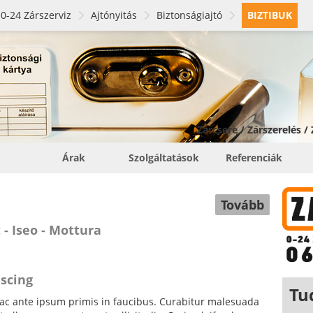
0-24 Zárszerviz
Ajtónyitás
Biztonságiajtó
BIZTIBUK
Zárcsere / Zárszerelés /
Árak
Szolgáltatások
Referenciák
Tovább
 - Iseo - Mottura
iscing
Tu
c ante ipsum primis in faucibus. Curabitur malesuada