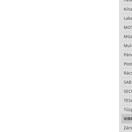
Kína
Lak
MO
Műa
Mul
Pán
Pos
Rác
SAB
SE
TES
Tűzg
VIR
Zárs