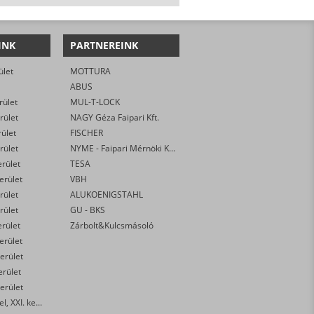
INK
PARTNEREINK
ület
MOTTURA
ABUS
rület
MUL-T-LOCK
rület
NAGY Géza Faipari Kft.
rület
FISCHER
rület
NYME - Faipari Mérnöki Kar
erület
TESA
kerület
VBH
rület
ALUKOENIGSTAHL
rület
GU - BKS
erület
Zárbolt&Kulcsmásoló
kerület
erület
erület
erület
Budapest, Csepel, XXI. kerület