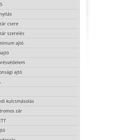
S
nyitás
zár csere
zár szerelés
mínium ajtó
ajtó
örésvédelem
onsági ajtó
A
edi kulcsmásolás
ktromos zár
ETT
jtó
ederzár